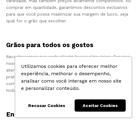
variedade, mas também preços altamente competitivos. Ao
comprar em quantidade, garantimos descontos exclusivos
para que você possa maximizar sua margem de lucro, seja
qual for o grão que escolher.
Grãos para todos os gostos
Reconhecemos que cada cliente busca algo único. Por isso,
nossa gama de lentilhas, grão de bico, ervilhas e milho
Utilizamos cookies para oferecer melhor
atende a diferentes preferências e necessidades. Seja para
experiência, melhorar o desempenho,
pratos tradicionais, culinária específica ou para
analisar como você interage em nosso site
complementar uma dieta especial, nossa variedade satisfaz
e personalizar conteúdo.
todas as exigências.
Recusar Cookies
Aceitar Cookies
Entrega Rápida e Eficiente de Grãos
Nossa logística é otimizada para garantir a entrega rápida e
segura dos seus pedidos. Desde o momento da compra