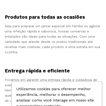
Produtos para todas as ocasiões
Seja para preparar um jantar especial em família ou agilizar
uma refeição rápida e saborosa, nossas conservas e
enlatados são ideais para todas as situações. Com uma
variedade que atende desde os pratos tradicionais até
receitas mais criativas, cada produto é uma estrela em sua
cozinha.
Entrega rápida e eficiente
Focamos em garantir uma entrega rápida e cuidadosa de
suas conservas e enlatados. Nosso objetivo é que cada
Utilizamos cookies para oferecer melhor
item chegue até você em perfeitas condições, mantendo a
experiência, melhorar o desempenho,
qualidade desde o momento da compra até o momento
analisar como você interage em nosso site
de usar.
e personalizar conteúdo.