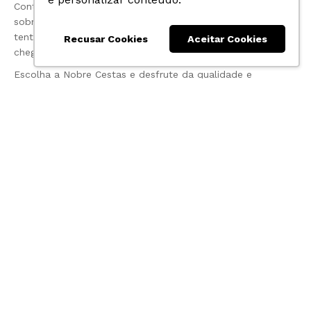
Contamos com notificações para manter você informado
sobre o status do seu pedido, garantindo até duas
tentativas de entrega para assegurar que sua encomenda
Recusar Cookies
Aceitar Cookies
chegue tranquilamente até você.
Escolha a Nobre Cestas e desfrute da qualidade e
variedade de nossas conservas e enlatados para
transformar suas refeições em momentos ainda mais
especiais.
Entre em contato com a gente
Horário de funcionamento de segunda a quinta das 8h as 18h
e sexta das 8 às 17