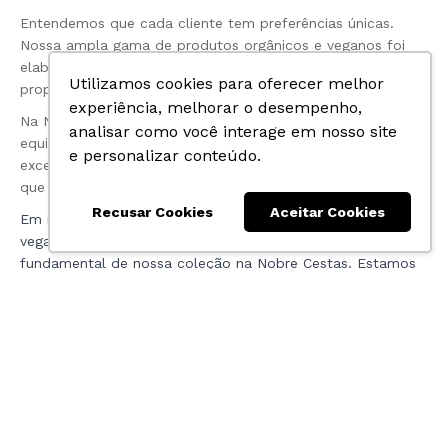
Entendemos que cada cliente tem preferências únicas.
Nossa ampla gama de produtos orgânicos e veganos foi
elaborada para atender a diversos gostos e estilos de vida,
Utilizamos cookies para oferecer melhor
proporcionando opções saudáveis e deliciosas para todos.
experiência, melhorar o desempenho,
Na Nobre Cestas, sua satisfação é nossa prioridade. Nossa
analisar como você interage em nosso site
equipe está empenhada em oferecer um serviço
e personalizar conteúdo.
excepcional, ajudando você a encontrar os produtos certos
que se alinham aos seus valores e preferências alimentares.
Recusar Cookies
Aceitar Cookies
Em nossa busca incessante por produtos orgânicos e
veganos excepcionais, as bebidas vegetais são uma parte
fundamental de nossa coleção na Nobre Cestas. Estamos
empenhados em fornecer um portfolio de opções
saudáveis e deliciosas, adaptadas para atender às
necessidades de todos os nossos clientes.
Uma escolha saudável e deliciosa