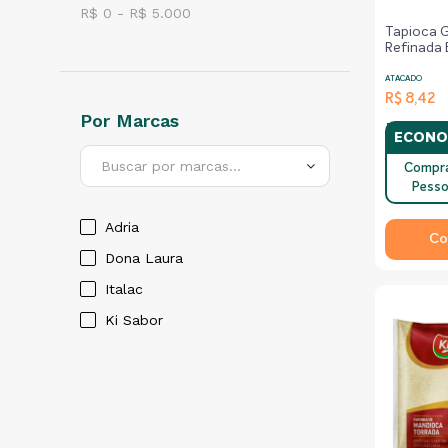
R$
0
- R$
5.000
Tapioca 
Refinada
Da Terrin
ATACADO
R$ 8,42
Por Marcas
ECONO
Buscar por marcas...
Compr
Pesso
Adria
Co
Dona Laura
Italac
Ki Sabor