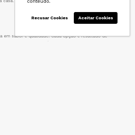
conteúdo.
a casa.
Recusar Cookies
Aceitar Cookies
cia em sabor e qualidade. Cada opção é resultado de
emento para suas receitas.
da farináceo proporciona uma experiência gastronômica
os a um nível especial, tornando cada refeição um
hidos, garantindo uma seleção que vai muito além da
extura e a consistência, mas também a qualidade em
senvolvidos para proporcionar uma experiência culinária
l para realçar o sabor e a textura dos seus pratos, e por