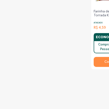
Farinha d
Torrada K
500g
ATACADO
R$ 4,59
ECONO
Compr
Pesso
Co