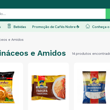
s
Bebidas
Promoção de Cafés Nobre ☕
Conheça o 
áceos e Amidos
ináceos e Amidos
14
produtos encontrad