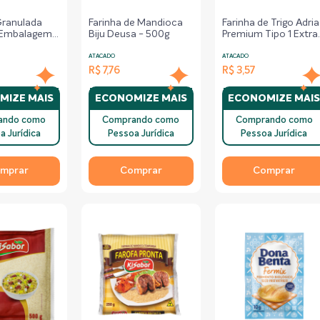
Granulada
Farinha de Mandioca
Farinha de Trigo Adria
 Embalagem
Biju Deusa - 500g
Premium Tipo 1 Extra
ha 400g
Clara - Pacote 1kg
ATACADO
ATACADO
R$ 7,76
R$ 3,57
MIZE MAIS
ECONOMIZE MAIS
ECONOMIZE MAI
ando como
Comprando como
Comprando como
a Jurídica
Pessoa Jurídica
Pessoa Jurídica
mprar
Comprar
Comprar