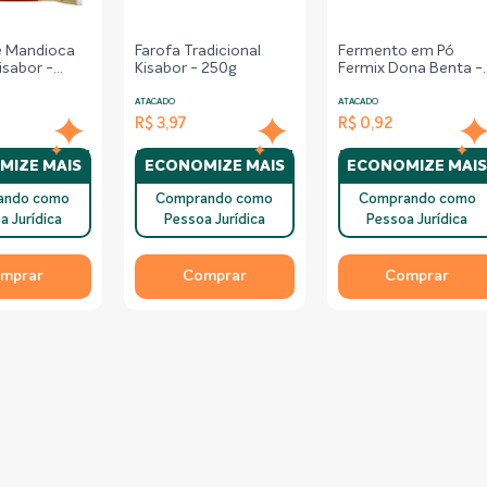
e Mandioca
Farofa Tradicional
Fermento em Pó
isabor -
Kisabor - 250g
Fermix Dona Benta -
10g
ATACADO
ATACADO
R$ 3,97
R$ 0,92
MIZE MAIS
ECONOMIZE MAIS
ECONOMIZE MAI
ando como
Comprando como
Comprando como
a Jurídica
Pessoa Jurídica
Pessoa Jurídica
mprar
Comprar
Comprar