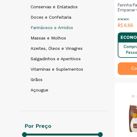
Farinha P
Conservas e Enlatados
Empanar 
Karui Pac
Doces e Confeitaria
ATACADO
R$ 6,66
Farináceos e Amidos
Massas e Molhos
ECONO
Compr
Azeites, Óleos e Vinagres
Pesso
Salgadinhos e Aperitivos
Co
Vitaminas e Suplementos
Grãos
Açougue
Por Preço