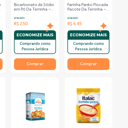
o
Bicarbonato de Sódio
Farinha Panko Flocada
a
em Pó Da Terrinha –
Pacote Da Terrinha –
Embalagem de 80g
200g
ATACADO
ATACADO
R$ 2,50
R$ 6,45
S
ECONOMIZE MAIS
ECONOMIZE MAIS
Comprando como
Comprando como
Pessoa Jurídica
Pessoa Jurídica
Comprar
Comprar