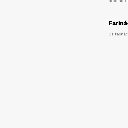
podendo e
Fariná
Os fariná
anos de p
Com textu
única. Es
momento d
Amidos
Os amidos
simples f
cada emb
Com difer
única e a