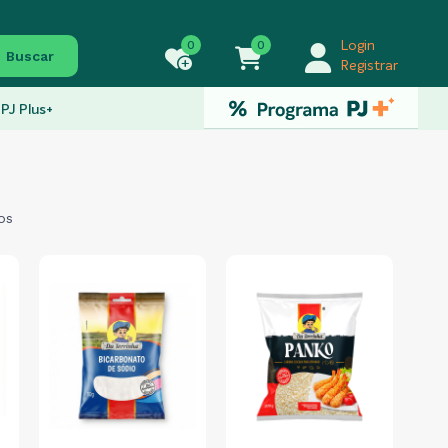
0
0
Login
Buscar
Registrar
PJ Plus+
os