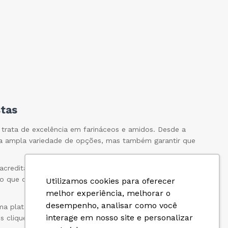
stas
trata de excelência em farináceos e amidos. Desde a
a ampla variedade de opções, mas também garantir que
, acreditando que eles merecem apenas o melhor. Nossos
o que oferecemos, sempre priorizando a qualidade, a
Utilizamos cookies para oferecer
melhor experiência, melhorar o
desempenho, analisar como você
ma plataforma online fácil e intuitiva, onde você pode
interage em nosso site e personalizar
s cliques, você terá acesso a uma variedade de opções,