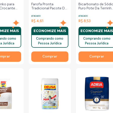
anko para
Farofa Pronta
Bicarbonato de Sódi
Crocante
Tradicional Pacote Da
Puro Pote Da Terrinh
ote – 200g
Terrinha – 400g
– 500g
ATACADO
ATACADO
R$ 4,61
R$ 8,53
MIZE MAIS
ECONOMIZE MAIS
ECONOMIZE MAI
ando como
Comprando como
Comprando como
a Jurídica
Pessoa Jurídica
Pessoa Jurídica
mprar
Comprar
Comprar