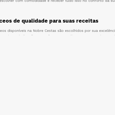
scolher com comodidade e receber tudo isso no conforto da su
ceos de qualidade para suas receitas
ceos disponíveis na Nobre Cestas são escolhidos por sua excelên
esquisa e dedicação para oferecer o melhor em termos de compl
ras que variam de finas e delicadas a densas e consistentes, ca
sas opções não apenas enriquecem, mas também elevam seus prat
e prazer e satisfação.
 selecionados para seus preparos
 diversos disponíveis na Nobre Cestas são minuciosamente escol
uncionalidade. Optamos por marcas que priorizam não apenas a t
alagem.
entes tipos e formas especiais de preparo, esses amidos foram de
utêntica. Afinal, sabemos que a escolha do amido certo é essencia