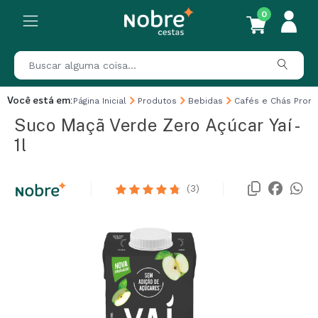
0
Você está em:
Página Inicial
Produtos
Bebidas
Cafés e Chás Pront
Suco Maçã Verde Zero Açúcar Yaí -
1l
(3)