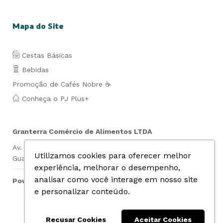
Mapa do Site
Cestas Básicas
Bebidas
Promoção de Cafés Nobre ☕
Conheça o PJ Plus+
Granterra Comércio de Alimentos LTDA
Av. Lauro de Gusmão Silveira, 849- Jd. São Geraldo-
Utilizamos cookies para oferecer melhor
Guarulhos- SP Cep: 07140-010 CNPJ: 07.019.669/0001-74
experiência, melhorar o desempenho,
analisar como você interage em nosso site
Powered by
e personalizar conteúdo.
Realize seus pagamentos com segurança:
Recusar Cookies
Aceitar Cookies