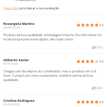
(3 AVALIAÇÕES)
Faça login
para deixar a sua avaliação.
Rosangela Martins
5.0
29/05/2026
Produto de boa qualidade, embalagem intacta. Escolhi retirar no
local porque precisava rápido, deu tudo certo.
Útil
0
Gilberto Xavier
4.0
14/10/2025
Chegou um dia depois do combinado, mas o produto em si é
bom. Compro pro meu restaurante, matéria-prima de boa
qualidade.
Útil
0
Cristina Rodrigues
5.0
04/04/2025