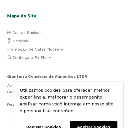
Mapa do Site
Cestas Básicas
Bebidas
Promoção de Cafés Nobre ☕
Conheça o PJ Plus+
Granterra Comércio de Alimentos LTDA
Av. Lauro de Gusmão Silveira, 849- Jd. São Geraldo-
Utilizamos cookies para oferecer melhor
Guarulhos- SP Cep: 07140-010 CNPJ: 07.019.669/0001-74
experiência, melhorar o desempenho,
analisar como você interage em nosso site
Powered by
e personalizar conteúdo.
Realize seus pagamentos com segurança:
Recusar Cookies
Aceitar Cookies