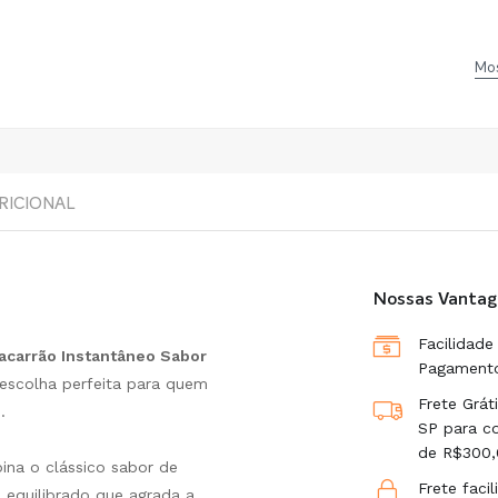
Mos
RICIONAL
Nossas Vantag
Facilidade
acarrão Instantâneo Sabor
Pagament
a escolha perfeita para quem
Frete Grát
.
SP para c
de R$300,
ina o clássico sabor de
Frete faci
 equilibrado que agrada a