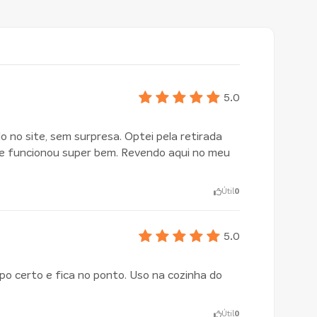
5.0
no site, sem surpresa. Optei pela retirada
e funcionou super bem. Revendo aqui no meu
Útil
0
5.0
o certo e fica no ponto. Uso na cozinha do
Útil
0