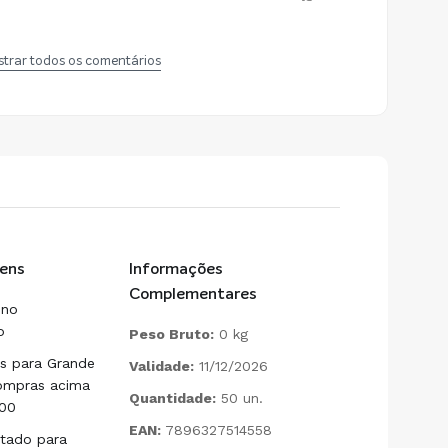
trar todos os comentários
ens
Informações
Complementares
 no
o
Peso Bruto:
0 kg
is para Grande
Validade:
11/12/2026
ompras acima
Quantidade:
50 un.
00
EAN:
7896327514558
litado para