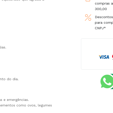
compras a
300,00
Descontos
para com
CNPJ*
ias.
nto do dia.
as e emergências.
lementos como ovos, legumes