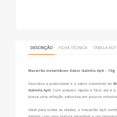
DESCRIÇÃO
FICHA TÉCNICA
TABELA NUT
Macarrão Instantâneo Sabor Galinha Apti - 70g
Descubra a praticidade e o sabor irresistível do
M
Galinha Apti
. Com preparo rápido e fácil, ele é 
busca uma refeição saborosa em poucos minutos
Ideal para todas as idades, o macarrão Apti comb
galinha com uma textura agradável e um tempero