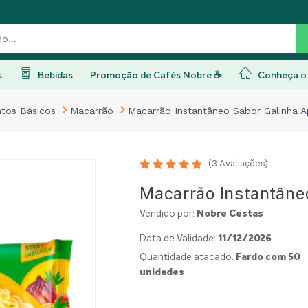
s
Bebidas
Promoção de Cafés Nobre ☕
Conheça o 
ntos Básicos
Macarrão
Macarrão Instantâneo Sabor Galinha A
(
3
Avaliações)
Macarrão Instantâneo
Vendido por:
Nobre Cestas
Data de Validade:
11/12/2026
Quantidade atacado:
Fardo com 50
unidades