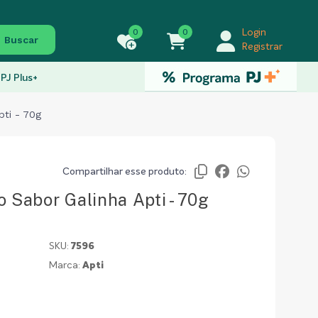
0
0
Login
Buscar
Registrar
PJ Plus+
pti - 70g
Compartilhar esse produto:
 Sabor Galinha Apti - 70g
SKU:
7596
Marca:
Apti