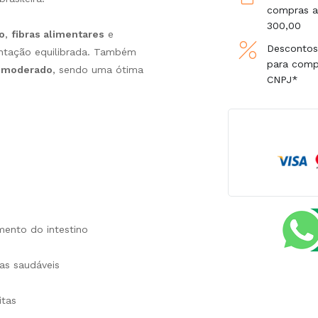
compras a
300,00
o
,
fibras alimentares
e
Descontos
entação equilibrada. Também
para com
o moderado
, sendo uma ótima
CNPJ*
mento do intestino
tas saudáveis
itas