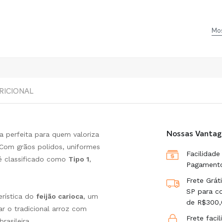
Mos
RICIONAL
a perfeita para quem valoriza
Nossas Vantag
. Com grãos polidos, uniformes
Facilidade
 é classificado como
Tipo 1
,
Pagament
Frete Grát
SP para c
erística do
feijão carioca
, um
de R$300,
ar o tradicional arroz com
Frete faci
rasileira.