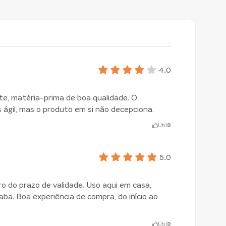
4.0
e, matéria-prima de boa qualidade. O
 ágil, mas o produto em si não decepciona.
Útil
0
5.0
ro do prazo de validade. Uso aqui em casa,
a. Boa experiência de compra, do início ao
Útil
0