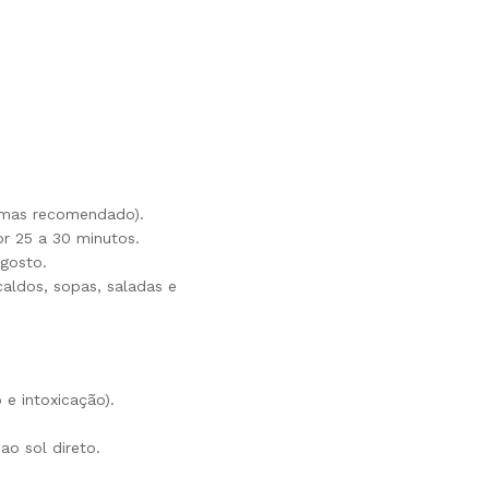
, mas recomendado).
r 25 a 30 minutos.
 gosto.
caldos, sopas, saladas e
e intoxicação).
o sol direto.