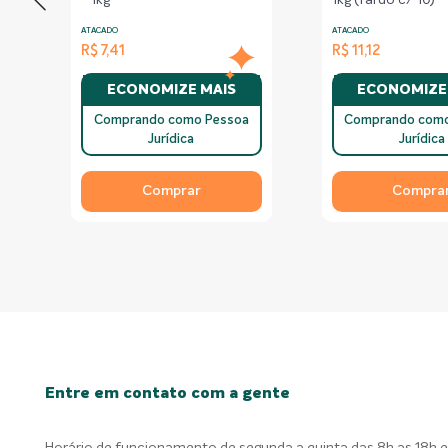
- 1kg
1kg (fardo c/ 10)
ATACADO
ATACADO
R$ 7,41
R$ 11,12
ECONOMIZE MAIS
ECONOMIZE
Comprando como Pessoa
Comprando como
Jurídica
Jurídica
Comprar
Compra
Entre em contato com a gente