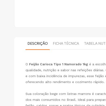
DESCRIÇÃO
FICHA TÉCNICA
TABELA NUT
O
Feijão Carioca Tipo 1 Namorado 1kg
é a escolh
qualidade, nutrição e sabor nas refeições diárias
e com baixa incidência de impurezas, esse feijão
oferecendo alto rendimento e cozimento rápido.
Sua coloração bege com listras marrons é caract
dos mais consumidos no Brasil. Ideal para prepar
feijão, caldos, sopas e pratos típicos da culinária b