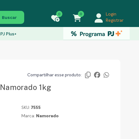
0
0
Login
Buscar
Registrar
PJ Plus+
Compartilhar esse produto:
1 Namorado 1kg
SKU:
7555
Marca:
Namorado