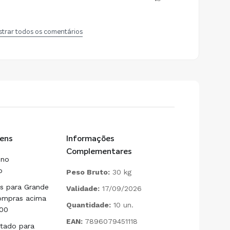
trar todos os comentários
ens
Informações
Complementares
 no
o
Peso Bruto:
30 kg
is para Grande
Validade:
17/09/2026
ompras acima
Quantidade:
10 un.
00
EAN:
7896079451118
litado para