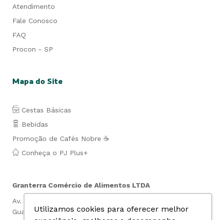
Atendimento
Fale Conosco
FAQ
Procon - SP
Mapa do Site
Cestas Básicas
Bebidas
Promoção de Cafés Nobre ☕
Conheça o PJ Plus+
Granterra Comércio de Alimentos LTDA
Av. Lauro de Gusmão Silveira, 849- Jd. São Geraldo-
Utilizamos cookies para oferecer melhor
Guarulhos- SP Cep: 07140-010 CNPJ: 07.019.669/0001-74