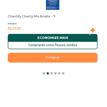
Mistura para Bolo Aipim Pacote Italac 
ATACADO
R$ 3,93
IS
ECONOMIZE MAI
Jurídica
Comprando como Pessoa Ju
Comprar