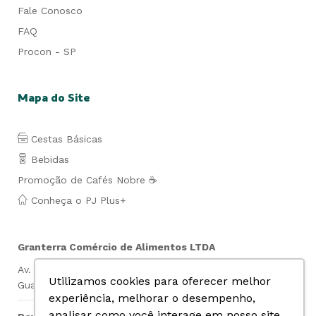
Fale Conosco
FAQ
Procon - SP
Mapa do Site
Cestas Básicas
Bebidas
Promoção de Cafés Nobre ☕
Conheça o PJ Plus+
Granterra Comércio de Alimentos LTDA
Av. Lauro de Gusmão Silveira, 849- Jd. São Geraldo-
Utilizamos cookies para oferecer melhor
Guarulhos- SP Cep: 07140-010 CNPJ: 07.019.669/0001-74
experiência, melhorar o desempenho,
analisar como você interage em nosso site