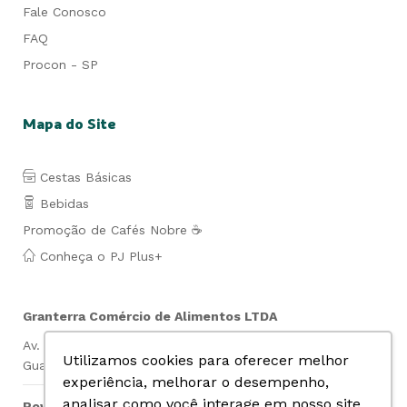
Fale Conosco
FAQ
Procon - SP
Mapa do Site
Cestas Básicas
Bebidas
Promoção de Cafés Nobre ☕
Conheça o PJ Plus+
Granterra Comércio de Alimentos LTDA
Av. Lauro de Gusmão Silveira, 849- Jd. São Geraldo-
Utilizamos cookies para oferecer melhor
Guarulhos- SP Cep: 07140-010 CNPJ: 07.019.669/0001-74
experiência, melhorar o desempenho,
analisar como você interage em nosso site
Powered by