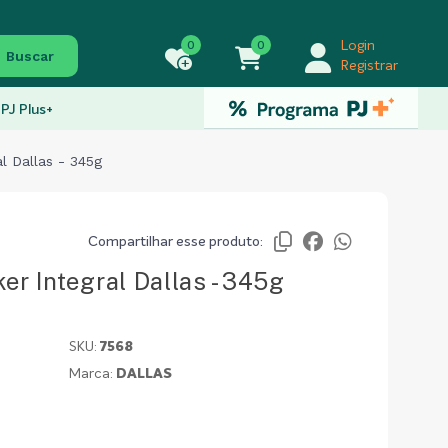
0
0
Login
Buscar
Registrar
PJ Plus+
l Dallas - 345g
Compartilhar esse produto:
er Integral Dallas - 345g
SKU:
7568
Marca:
DALLAS