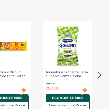
Choco Biscuit
Amendoim Crocante Salsa
e ao Leite Garoto
e Cebola Santa Helena
Pacote – 90g
ATACADO
R$ 3,08
OMIZE MAIS
ECONOMIZE MAIS
ndo como Pessoa
Comprando como Pessoa