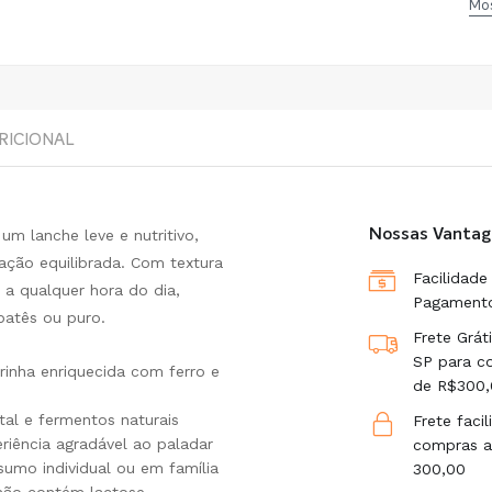
Mos
RICIONAL
um lanche leve e nutritivo,
Nossas Vantag
ação equilibrada. Com textura
Facilidade
 a qualquer hora do dia,
Pagament
patês ou puro.
Frete Grát
SP para c
arinha enriquecida com ferro e
de R$300,
al e fermentos naturais
Frete faci
riência agradável ao paladar
compras a
umo individual ou em família
300,00