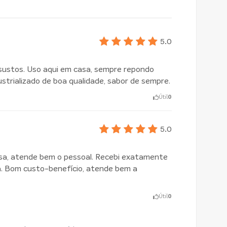
5.0
sustos. Uso aqui em casa, sempre repondo
strializado de boa qualidade, sabor de sempre.
Útil
0
5.0
sa, atende bem o pessoal. Recebi exatamente
a. Bom custo-benefício, atende bem a
Útil
0