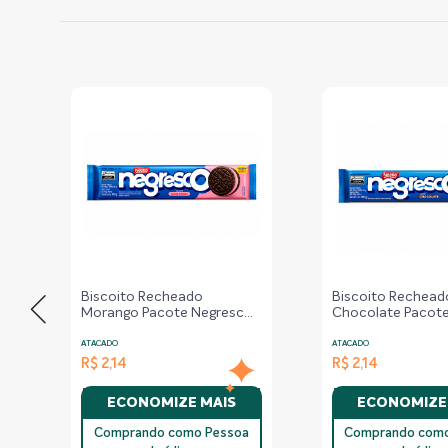
l
Biscoito Recheado
Biscoito Rechead
Morango Pacote Negresco
Chocolate Pacot
Nestlé – 90g
Negresco Nestlé 
ATACADO
ATACADO
R$ 2,14
R$ 2,14
ECONOMIZE MAIS
ECONOMIZE
Comprando como Pessoa
Comprando como