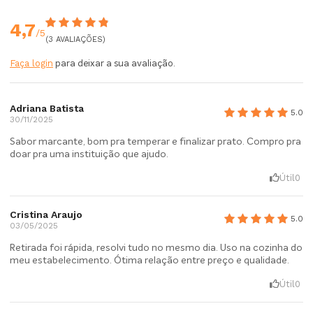
4,7
/5
(3 AVALIAÇÕES)
Faça login
para deixar a sua avaliação.
Adriana Batista
5.0
30/11/2025
Sabor marcante, bom pra temperar e finalizar prato. Compro pra
doar pra uma instituição que ajudo.
Útil
0
Cristina Araujo
5.0
03/05/2025
Retirada foi rápida, resolvi tudo no mesmo dia. Uso na cozinha do
meu estabelecimento. Ótima relação entre preço e qualidade.
Útil
0