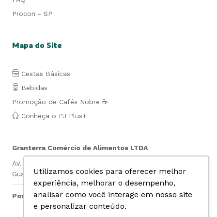
Procon - SP
Mapa do Site
Cestas Básicas
Bebidas
Promoção de Cafés Nobre ☕
Conheça o PJ Plus+
Granterra Comércio de Alimentos LTDA
Av. Lauro de Gusmão Silveira, 849- Jd. São Geraldo-
Utilizamos cookies para oferecer melhor
Guarulhos- SP Cep: 07140-010 CNPJ: 07.019.669/0001-74
experiência, melhorar o desempenho,
analisar como você interage em nosso site
Powered by
e personalizar conteúdo.