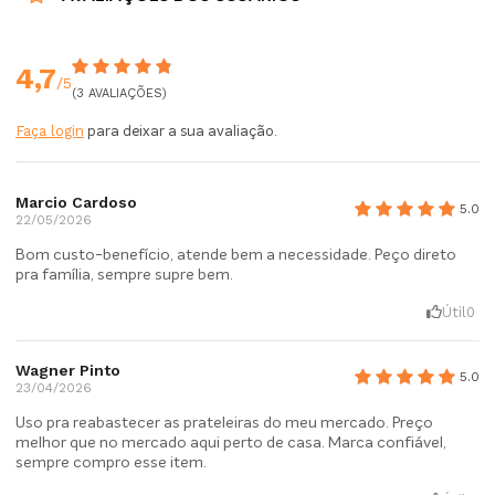
4,7
/5
(3 AVALIAÇÕES)
Faça login
para deixar a sua avaliação.
Marcio Cardoso
5.0
22/05/2026
Bom custo-benefício, atende bem a necessidade. Peço direto
pra família, sempre supre bem.
Útil
0
Wagner Pinto
5.0
23/04/2026
Uso pra reabastecer as prateleiras do meu mercado. Preço
melhor que no mercado aqui perto de casa. Marca confiável,
sempre compro esse item.