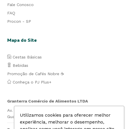
Fale Conosco
FAQ
Procon - SP
Mapa do Site
Cestas Básicas
Bebidas
Promoção de Cafés Nobre ☕
Conheça o PJ Plus+
Granterra Comércio de Alimentos LTDA
Av. Lauro de Gusmão Silveira, 849- Jd. São Geraldo-
Utilizamos cookies para oferecer melhor
Guarulhos- SP Cep: 07140-010 CNPJ: 07.019.669/0001-74
experiência, melhorar o desempenho,
analisar como você interage em nosso site