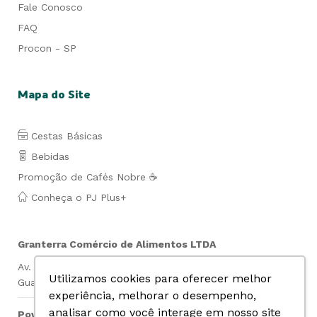
Fale Conosco
FAQ
Procon - SP
Mapa do Site
Cestas Básicas
Bebidas
Promoção de Cafés Nobre ☕
Conheça o PJ Plus+
Granterra Comércio de Alimentos LTDA
Av. Lauro de Gusmão Silveira, 849- Jd. São Geraldo-
Utilizamos cookies para oferecer melhor
Guarulhos- SP Cep: 07140-010 CNPJ: 07.019.669/0001-74
experiência, melhorar o desempenho,
analisar como você interage em nosso site
Powered by