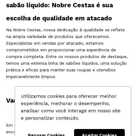
sabão líquido: Nobre Cestas é sua
escolha de qualidade em atacado
Na Nobre Cestas, nossa dedicação à qualidade se reflete
na ampla variedade de produtos que oferecemos.
Especialistas em vendas por atacado, estamos
comprometidos em proporcionar uma experiência de
compra completa. Entre os nossos produtos de destaque,
temos uma extensa linha de sabões líquidos, uma solução
prática e eficaz para manter suas roupas e utensílios
impecavelmente limpos.
Utilizamos cookies para oferecer melhor
Variedade para todas as necessidades
experiência, melhorar o desempenho,
analisar como você interage em nosso site
e personalizar conteúdo.
Em nosso vasto catálogo de sabões líquidos, você
encontrará opções que atendem a diversas necessidades
Recusar Cookies
Aceitar Cookies